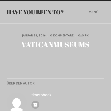
HAVE YOU BEEN TO?
MENÜ
JANUAR 24, 2016
/
0 KOMMENTARE
/
0
x
0 PX
VATICANMUSEUMS
ÜBER DEN AUTOR
timetobook