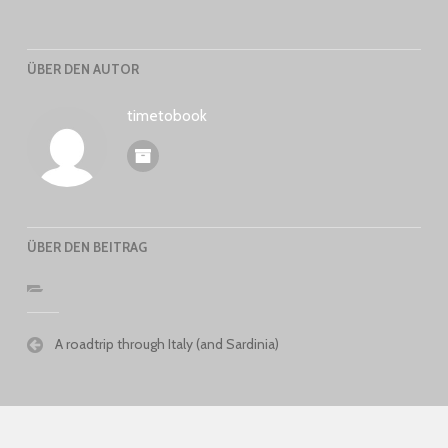
ÜBER DEN AUTOR
timetobook
ÜBER DEN BEITRAG
Beitragsnavigation
A roadtrip through Italy (and Sardinia)