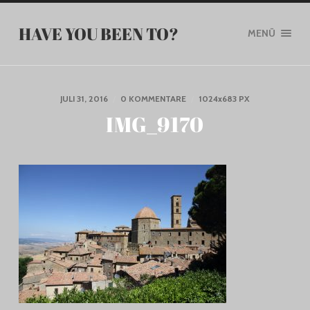
HAVE YOU BEEN TO?
MENÜ
JULI 31, 2016
/
0 KOMMENTARE
/
1024
x
683 PX
IMG_9170