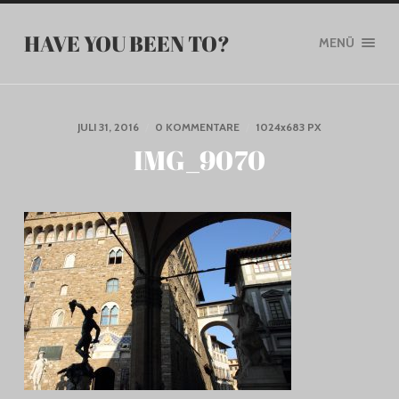
HAVE YOU BEEN TO?
MENÜ
JULI 31, 2016
/
0 KOMMENTARE
/
1024
x
683 PX
IMG_9070