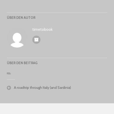
ÜBER DEN AUTOR
timetobook
ÜBER DEN BEITRAG
Beitragsnavigation
A roadtrip through Italy (and Sardinia)