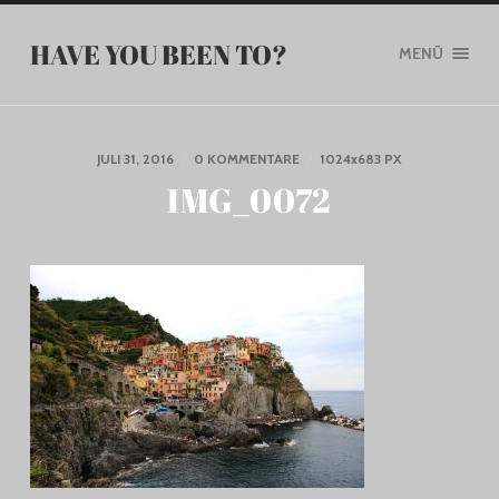
HAVE YOU BEEN TO?
MENÜ
JULI 31, 2016
/
0 KOMMENTARE
/
1024
x
683 PX
IMG_0072