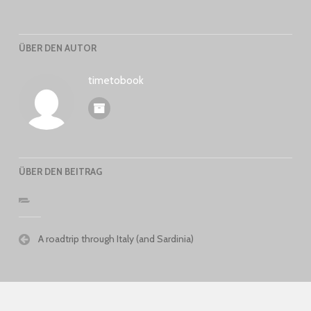
ÜBER DEN AUTOR
timetobook
ÜBER DEN BEITRAG
Beitragsnavigation
A roadtrip through Italy (and Sardinia)