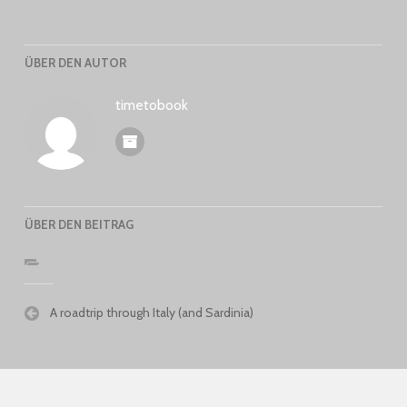
ÜBER DEN AUTOR
timetobook
ÜBER DEN BEITRAG
Beitragsnavigation
A roadtrip through Italy (and Sardinia)