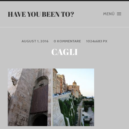
HAVE YOU BEEN TO?
MENÜ
AUGUST 1, 2016
/
0 KOMMENTARE
/
1024
x
683 PX
CAGLI