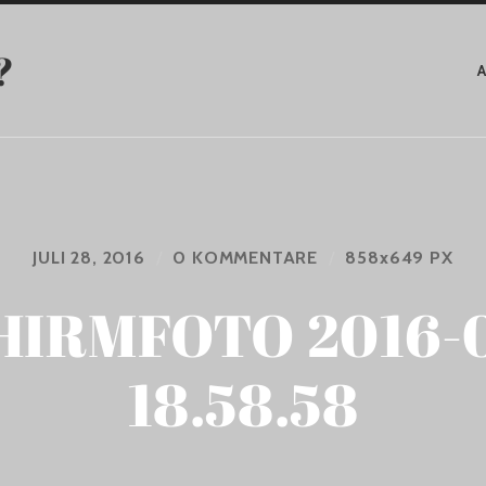
?
JULI 28, 2016
/
0 KOMMENTARE
/
858
x
649 PX
HIRMFOTO 2016-0
18.58.58