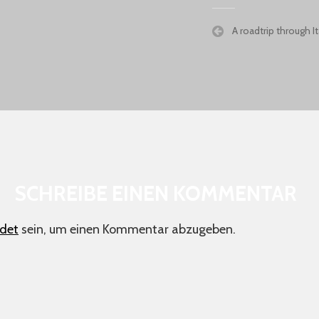
Beitragsnavigatio
A roadtrip through It
SCHREIBE EINEN KOMMENTAR
det
sein, um einen Kommentar abzugeben.